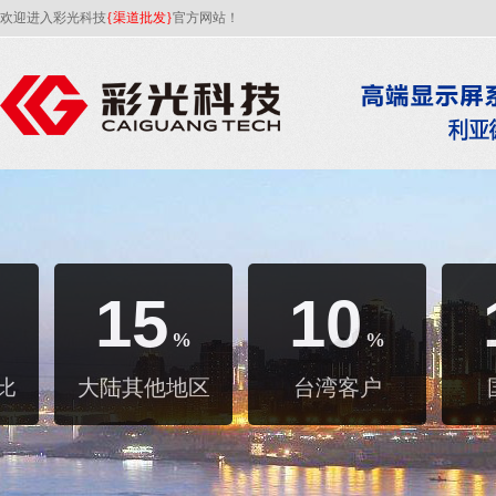
欢迎进入彩光科技
{渠道批发}
官方网站！
15
10
%
%
比
大陆其他地区
台湾客户