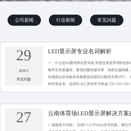
公司新闻
行业新闻
常见问题
29
LED显示屏专业名词解析
一、什么是led显现屏灰度等级 灰度也便是所谓的
般而言灰度越高，显现的颜色越丰厚，画面也越细腻，
2019-5
存储器以及传输体系都要提供相应位数的支撑才行。 目前
常见问题
种亮度改变。选用RGB三原色即可构成 256×256×25
度，RGB三原色可构成10.7亿色。...
浏览次数：2069 彩光科技 编辑发布
27
云南体育场LED显示屏解决方
1. 视频显示功能： 实现VGA与Video信号转换，