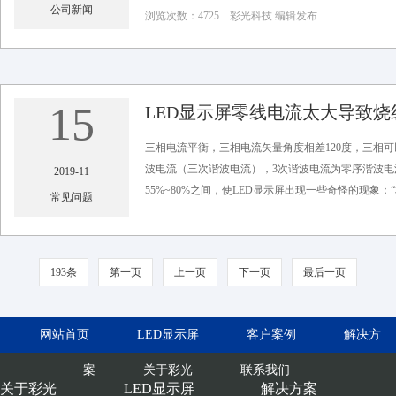
公司新闻
浏览次数：4725 彩光科技 编辑发布
15
LED显示屏零线电流太大导致
三相电流平衡，三相电流矢量角度相差120度，三相可
波电流（三次谐波电流），3次谐波电流为零序湝波电
2019-11
55%~80%之间，使LED显示屏出现一些奇怪的现象：
常见问题
浏览次数：2471 彩光科技 编辑发布
193条
第一页
上一页
下一页
最后一页
网站首页
LED显示屏
客户案例
解决方
案
关于彩光
联系我们
关于彩光
LED显示屏
解决方案