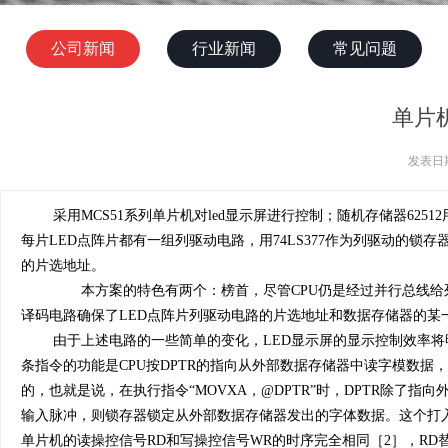
公司新闻
行业新闻
常见问题
单片
发表日期
采用MCS51系列单片机对led显示屏进行控制；随机存储器62
每片LED点阵片都有一组列驱动电路，用74LS377作为列驱动的
的片选地址。
本方案的特色有两个：榜首，尽管CPU仍是经过并行总线给列
译码电路确保了LED点阵片列驱动电路的片选地址和数据存储器的某
由于上述电路的一些简单的变化，LED显示屏的显示控制效率将明
条指令的功能是CPU按DPTR的指向从外部数据存储器中读字模数
的，也就是说，在执行指令“MOVXA，@DPTR”时，DPTR除
输入脉冲，则锁存器锁定从外部数据存储器发出的字体数据。这个打入脉冲
单片机的读操控信号RD和写操控信号WR的时序完全相同［2］，R