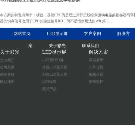
单片机控制LED显示屏方法及注意事项讲解
本方案的特色有两个：榜首，尽管CPU仍是经过并行总线给列驱动电路的锁存器写字
器的锁存信号改用了CPU的操控信号RD，而不是惯例用法的WR;第二，
网站首页
LED显示屏
客户案例
解决方
案
关于彩光
联系我们
关于彩光
LED显示屏
解决方案
企业简介
小间距LED屏
高端展示
公司风采
常规LED显示屏
户外传媒
荣誉资质
创意LED显示屏
视频会议
网站地图
LED模组
安防监控
液晶产品