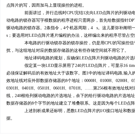
点阵片的写，因而加马上显现操控的进程。
前面讲过，并行总线时CPU完结1次向LED点阵片的列驱动电路
动电路的锁存器写字模数据的程序进程只需两步，首先给数据指针DPT
驱动电路的锁存器。2条指令，4个机器周期，4 s。这儿要弥补阐
s；要选用对LED点阵片逐片编程的办法，这样编出来的程序尽管占
本电路的行驱动锁存器的锁存操控，仍是用CPU的写操控信号
扰，与这组地址对应的数据存储器的这有些存储空间就不用它了。
地址译码电路的规划，应确保LED点阵片列驱动电路的片选
假定某一块LED显示屏用了240片LED点阵片，可显示16 tim
必须保证解码后的有效地址大于该数字。图1中的地址译码电路,输入的地址信
效地址线对应外部数据存储器的8个地址：0000H、0100H、0200H、030
0301H、0401H、0501H、0601H、0701H。……第256根有效地址线
线，240根给列驱动电路的片选地址，余下的给行驱动电路的片选地址
数据存储器的8个字节的地址建立了堆叠联系。这是因为每个LED点阵
上述剖析成果还标明，悉数LED点阵片的I/O接口地址和数据存储
据。