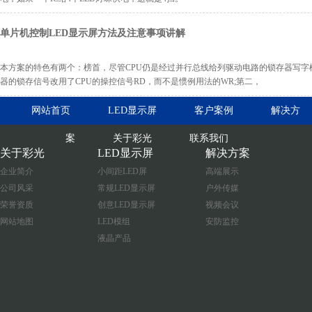
单片机控制LED显示屏方法及注意事项讲解
本方案的特色有两个：榜首，尽管CPU仍是经过并行总线给列驱动电路的锁存器写字
器的锁存信号改用了CPU的操控信号RD，而不是惯例用法的WR;第二，
网站首页
LED显示屏
客户案例
解决方
案
关于彩光
联系我们
关于彩光
LED显示屏
解决方案
企业简介
小间距LED屏
高端展示
公司风采
常规LED显示屏
户外传媒
荣誉资质
创意LED显示屏
视频会议
网站地图
LED模组
安防监控
液晶产品