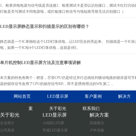
1、检查供电电源与信号线是否连接2、检查测试卡是否以识别接口，测试卡红灯闪动
灯板是否与测试卡同电源地，或灯板接口有信号与地短路导致无法识别接口（
LED显示屏静态显示和扫描显示的区别有哪些？
静态就是一个IC单独给这个LED灯珠供电，让LED完全的亮起来。 扫描就是一个IC给
电，如果一个IC给4个LED灯珠供电，这就是4扫。
单片机控制LED显示屏方法及注意事项讲解
本方案的特色有两个：榜首，尽管CPU仍是经过并行总线给列驱动电路的锁存器写字
器的锁存信号改用了CPU的操控信号RD，而不是惯例用法的WR;第二，
网站首页
LED显示屏
客户案例
解决方
案
关于彩光
联系我们
关于彩光
LED显示屏
解决方案
企业简介
小间距LED屏
高端展示
公司风采
常规LED显示屏
户外传媒