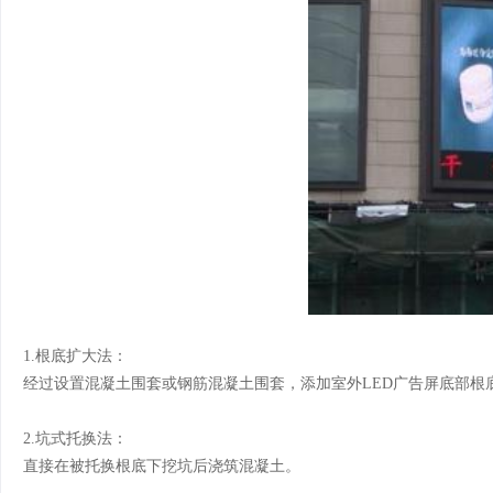
1.根底扩大法：
经过设置混凝土围套或钢筋混凝土围套，添加室外LED广告屏底部
2.坑式托换法：
直接在被托换根底下挖坑后浇筑混凝土。