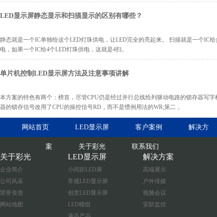
LED显示屏静态显示和扫描显示的区别有哪些？
静态就是一个IC单独给这个LED灯珠供电，让LED完全的亮起来。 扫描就是一个IC给
电，如果一个IC给4个LED灯珠供电，这就是4扫。
单片机控制LED显示屏方法及注意事项讲解
本方案的特色有两个：榜首，尽管CPU仍是经过并行总线给列驱动电路的锁存器写字
器的锁存信号改用了CPU的操控信号RD，而不是惯例用法的WR;第二，
网站首页
LED显示屏
客户案例
解决方
案
关于彩光
联系我们
关于彩光
LED显示屏
解决方案
企业简介
小间距LED屏
高端展示
公司风采
常规LED显示屏
户外传媒
荣誉资质
创意LED显示屏
视频会议
网站地图
LED模组
安防监控
液晶产品