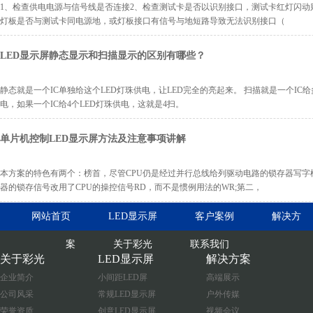
1、检查供电电源与信号线是否连接2、检查测试卡是否以识别接口，测试卡红灯闪动
灯板是否与测试卡同电源地，或灯板接口有信号与地短路导致无法识别接口（
LED显示屏静态显示和扫描显示的区别有哪些？
静态就是一个IC单独给这个LED灯珠供电，让LED完全的亮起来。 扫描就是一个IC给
电，如果一个IC给4个LED灯珠供电，这就是4扫。
单片机控制LED显示屏方法及注意事项讲解
本方案的特色有两个：榜首，尽管CPU仍是经过并行总线给列驱动电路的锁存器写字
器的锁存信号改用了CPU的操控信号RD，而不是惯例用法的WR;第二，
网站首页
LED显示屏
客户案例
解决方
案
关于彩光
联系我们
关于彩光
LED显示屏
解决方案
企业简介
小间距LED屏
高端展示
公司风采
常规LED显示屏
户外传媒
荣誉资质
创意LED显示屏
视频会议