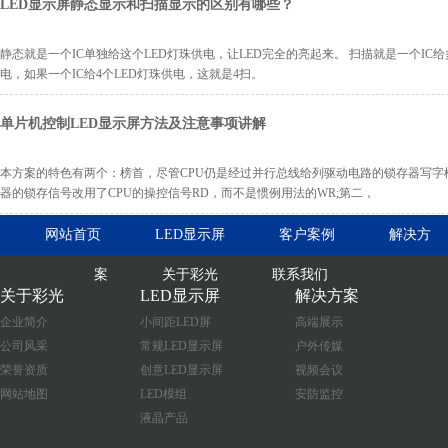
LED显示屏静态显示和扫描显示的区别有哪些？
静态就是一个IC单独给这个LED灯珠供电，让LED完全的亮起来。 扫描就是一个IC给
电，如果一个IC给4个LED灯珠供电，这就是4扫。
单片机控制LED显示屏方法及注意事项讲解
本方案的特色有两个：榜首，尽管CPU仍是经过并行总线给列驱动电路的锁存器写字
器的锁存信号改用了CPU的操控信号RD，而不是惯例用法的WR;第二，
网站首页
LED显示屏
客户案例
解决方
案
关于彩光
联系我们
关于彩光
LED显示屏
解决方案
企业简介
小间距LED屏
高端展示
公司风采
常规LED显示屏
户外传媒
荣誉资质
创意LED显示屏
视频会议
网站地图
LED模组
安防监控
液晶产品