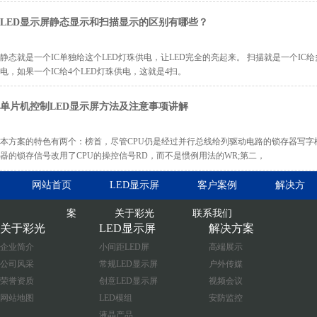
LED显示屏静态显示和扫描显示的区别有哪些？
静态就是一个IC单独给这个LED灯珠供电，让LED完全的亮起来。 扫描就是一个IC给
电，如果一个IC给4个LED灯珠供电，这就是4扫。
单片机控制LED显示屏方法及注意事项讲解
本方案的特色有两个：榜首，尽管CPU仍是经过并行总线给列驱动电路的锁存器写字
器的锁存信号改用了CPU的操控信号RD，而不是惯例用法的WR;第二，
网站首页
LED显示屏
客户案例
解决方
案
关于彩光
联系我们
关于彩光
LED显示屏
解决方案
企业简介
小间距LED屏
高端展示
公司风采
常规LED显示屏
户外传媒
荣誉资质
创意LED显示屏
视频会议
网站地图
LED模组
安防监控
液晶产品