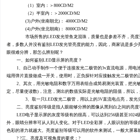
（1）室内：＞800CD/M2
（2）半室内：＞2000CD/M2
(3)户外(坐南朝北)： 4000CD/M2
(4)户外(坐北朝南)： 8000CD/M2
市场所售的LED发光管鱼龙混珠，质量也是参差不齐，亮度更是
者，多数人并没有鉴别LED发光管亮度的能力，因此，商家说是多少
眼很难分辨，那怎么辨别呢？
一、如何鉴别LED显示屏的亮度？
1、自己动手制作一个便于连接发光二极管的3v直流电源，用电
端用弹片直接做成一开关，使用时，正负探针对应接触发光二极管的
2、其次，用光敏电阻和数字万用表组合成简易测光装置，把光敏
定，尽量使读数)，注意，测出的数值实际是光敏电阻的阻值，所以
3、取一只LED发光二极管，用以上的3V直流电点亮，发光
二、亮度鉴别等级是指人眼能够分辨的图像从黑到白之间的亮度
LED电子显示屏的灰度等级有的很高，可以达到256级甚至1
外，眼睛分辨率可从人到人变化。对于LED全彩屏，人眼识别的等
色彩的潜力就越大。亮度鉴别等级可以用的软件来测试，一般大屏幕能
? ?三、亮度及可视角度的要求：?