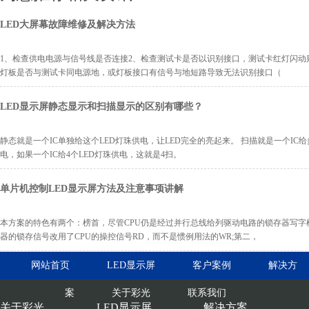
LED大屏幕故障维修及解决方法
1、检查供电电源与信号线是否连接2、检查测试卡是否以识别接口，测试卡红灯闪动
灯板是否与测试卡同电源地，或灯板接口有信号与地短路导致无法识别接口（
LED显示屏静态显示和扫描显示的区别有哪些？
静态就是一个IC单独给这个LED灯珠供电，让LED完全的亮起来。 扫描就是一个IC给
电，如果一个IC给4个LED灯珠供电，这就是4扫。
单片机控制LED显示屏方法及注意事项讲解
本方案的特色有两个：榜首，尽管CPU仍是经过并行总线给列驱动电路的锁存器写字
器的锁存信号改用了CPU的操控信号RD，而不是惯例用法的WR;第二，
网站首页
LED显示屏
客户案例
解决方
案
关于彩光
联系我们
关于彩光
LED显示屏
解决方案