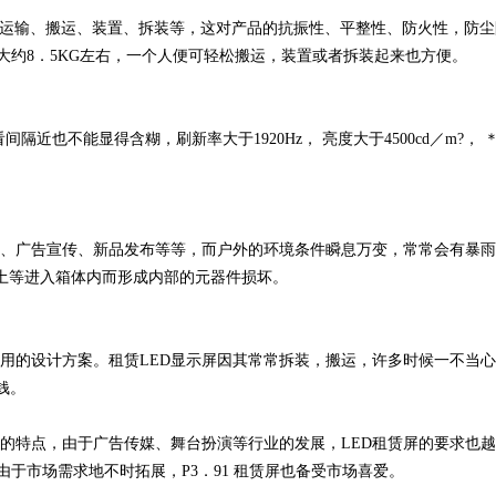
运输、搬运、装置、拆装等，这对产品的抗振性、平整性、防火性，防尘
量大约8．5KG左右，一个人便可轻松搬运，装置或者拆装起来也方便。
隔近也不能显得含糊，刷新率大于1920Hz， 亮度大于4500cd／m?
、广告宣传、新品发布等等，而户外的环境条件瞬息万变，常常会有暴雨
尘土等进入箱体内而形成内部的元器件损坏。
用的设计方案。租赁LED显示屏因其常常拆装，搬运，许多时候一不当
钱。
的特点，由于广告传媒、舞台扮演等行业的发展，LED租赁屏的要求也
由于市场需求地不时拓展，P3．91 租赁屏也备受市场喜爱。