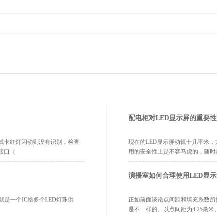
配电柜对LED显示屏的重要
试卡红灯闪动则没有识别，检查
现在的LED显示屏动辄十几平米
接口（
用的安全性上是不容马虎的，随时
演播室如何合理使用LED显示
就是一个IC给多个LED灯珠供
正如前面谈论点间距和填充系数所
是不一样的。以点间距为4.25毫米