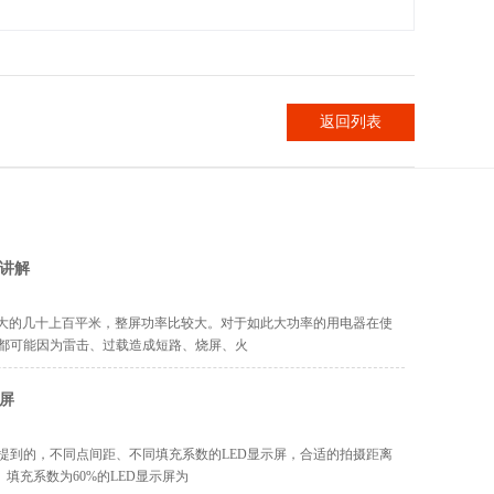
返回列表
性讲解
，大的几十上百平米，整屏功率比较大。对于如此大功率的用电器在使
都可能因为雷击、过载造成短路、烧屏、火
屏
提到的，不同点间距、不同填充系数的LED显示屏，合适的拍摄距离
、填充系数为60%的LED显示屏为