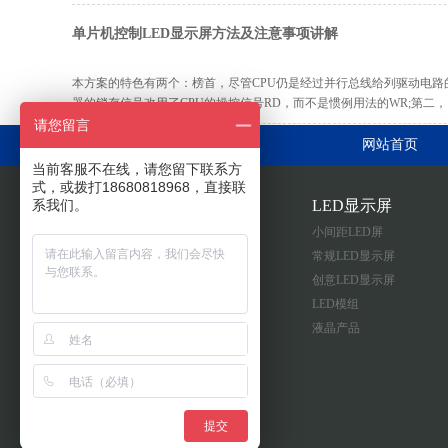
单片机控制LED显示屏方法及注意事项讲解
本方案的特色有两个：榜首，尽管CPU仍是经过并行总线给列驱动电路
器的锁存信号改用了CPU的操控信号RD，而不是惯例用法的WR;第二，
请您留言
网站首页
当前客服不在线，请您留下联系方
式，或拨打18680818968，直接联
系我们。
关于彩光
LED显示屏
企业简介
小间距LED屏
公司风采
常规LED显示屏
荣誉资质
创意LED显示屏
网站地图
LED模组
液晶产品
提交