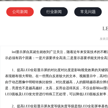
公司新闻
行业新闻
常见问题
L
发表日
led显示屏自其诞生就收到广泛关注，随着近年来安装技术的不断进
示必须有四个因素：一是片源要求全高清;二是显示器要求能支持全高清;
1、提高LED全彩显示屏的对比度对比度是影响视觉效果的关键因
表现都有很大帮助。在一些黑白反差较大的文本、视频显示中，高对
由于动态图像中明暗转换比较快，对比度越高，人的眼睛越容易分辨出
是，亮度也不是越高越好，太高，反而会适得其反，不仅会影响led
LED面板及LED发光管进行特殊工艺处理，可以降低LED面板反射率
2、提高LED全彩显示屏灰度等级灰度等级是指LED全彩屏单基色