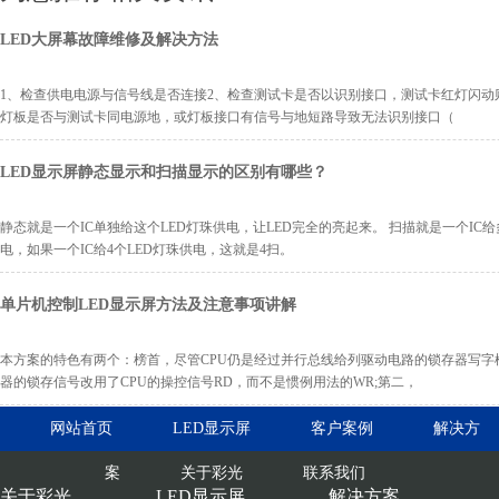
LED大屏幕故障维修及解决方法
1、检查供电电源与信号线是否连接2、检查测试卡是否以识别接口，测试卡红灯闪动
灯板是否与测试卡同电源地，或灯板接口有信号与地短路导致无法识别接口（
LED显示屏静态显示和扫描显示的区别有哪些？
静态就是一个IC单独给这个LED灯珠供电，让LED完全的亮起来。 扫描就是一个IC给
电，如果一个IC给4个LED灯珠供电，这就是4扫。
单片机控制LED显示屏方法及注意事项讲解
本方案的特色有两个：榜首，尽管CPU仍是经过并行总线给列驱动电路的锁存器写字
器的锁存信号改用了CPU的操控信号RD，而不是惯例用法的WR;第二，
网站首页
LED显示屏
客户案例
解决方
案
关于彩光
联系我们
关于彩光
LED显示屏
解决方案