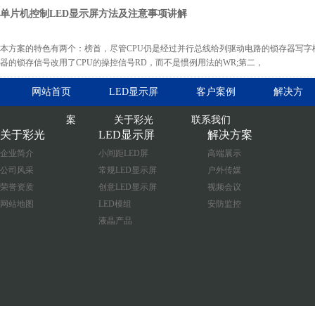
单片机控制LED显示屏方法及注意事项讲解
本方案的特色有两个：榜首，尽管CPU仍是经过并行总线给列驱动电路的锁存器写字
器的锁存信号改用了CPU的操控信号RD，而不是惯例用法的WR;第二，
网站首页
LED显示屏
客户案例
解决方
案
关于彩光
联系我们
关于彩光
LED显示屏
解决方案
企业简介
小间距LED屏
高端展示
公司风采
常规LED显示屏
户外传媒
荣誉资质
创意LED显示屏
视频会议
网站地图
LED模组
安防监控
液晶产品