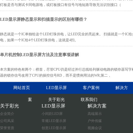
灯板是否与测试卡同电源地，或灯板接口有信号与地短路导致无法识别接口（
LED显示屏静态显示和扫描显示的区别有哪些？
静态就是一个IC单独给这个LED灯珠供电，让LED完全的亮起来。 扫描就是一个IC给
电，如果一个IC给4个LED灯珠供电，这就是4扫。
单片机控制LED显示屏方法及注意事项讲解
本方案的特色有两个：榜首，尽管CPU仍是经过并行总线给列驱动电路的锁存器写字
器的锁存信号改用了CPU的操控信号RD，而不是惯例用法的WR;第二，
网站首页
LED显示屏
客户案例
解决方
案
关于彩光
联系我们
关于彩光
LED显示屏
解决方案
企业简介
小间距LED屏
高端展示
公司风采
常规LED显示屏
户外传媒
荣誉资质
创意LED显示屏
视频会议