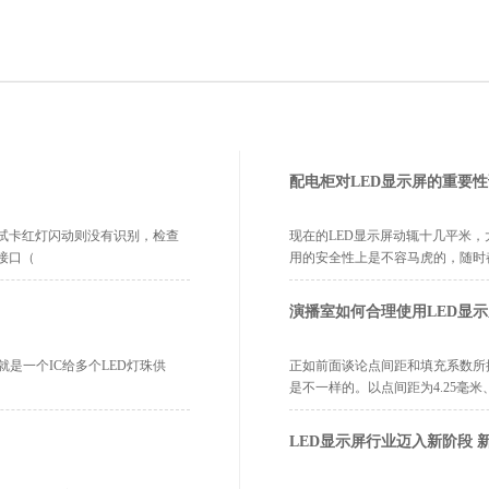
配电柜对LED显示屏的重要
试卡红灯闪动则没有识别，检查
现在的LED显示屏动辄十几平米
接口（
用的安全性上是不容马虎的，随时
演播室如何合理使用LED显示
就是一个IC给多个LED灯珠供
正如前面谈论点间距和填充系数所
是不一样的。以点间距为4.25毫米
LED显示屏行业迈入新阶段 