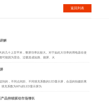
返回列表
性讲解
，大的几十上百平米，整屏功率比较大。对于如此大功率的用电器在使
都可能因为雷击、过载造成短路、烧屏、火
屏
提到的，不同点间距、不同填充系数的LED显示屏，合适的拍摄距离
、填充系数为60%的LED显示屏为
新产品持续驱动市场增长