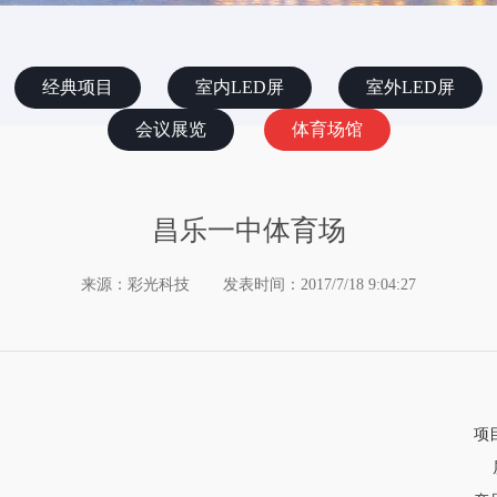
经典项目
室内LED屏
室外LED屏
会议展览
体育场馆
昌乐一中体育场
来源：彩光科技
发表时间：2017/7/18 9:04:27
项