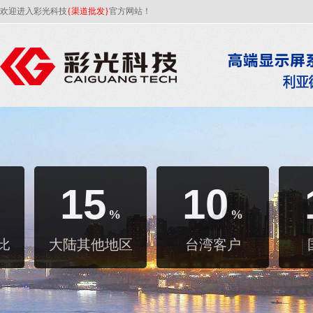
欢迎进入彩光科技
{渠道批发}
官方网站！
15
10
%
%
比
大陆其他地区
台湾客户