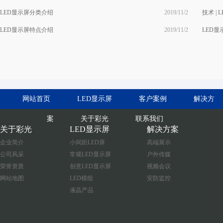
LED显示屏分类介绍
2019/11/2
技术 |
LED显示屏特点介绍
2019/11/2
LED
网站首页
LED显示屏
客户案例
解决方
案
关于彩光
联系我们
关于彩光
LED显示屏
解决方案
企业简介
小间距LED屏
高端展示
公司风采
常规LED显示屏
户外传媒
荣誉资质
创意LED显示屏
视频会议
网站地图
LED模组
安防监控
液晶产品