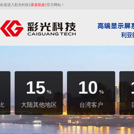
欢迎进入彩光科技
{渠道批发}
官方网站！
15
10
%
%
比
大陆其他地区
台湾客户