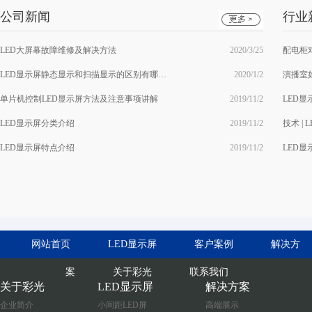
公司新闻
行业
LED大屏幕故障维修及解决方法
2020/3/25
配电柜
LED显示屏静态显示和扫描显示的区别有哪些？
2020/1/2
演播室
单片机控制LED显示屏方法及注意事项讲解
2019/11/2
LED显示屏分类介绍
2019/11/2
技术 |
LED显示屏特点介绍
2019/11/2
LED
网站首页
LED显示屏
客户案例
解决方
案
关于彩光
联系我们
关于彩光
LED显示屏
解决方案
企业简介
小间距LED屏
高端展示